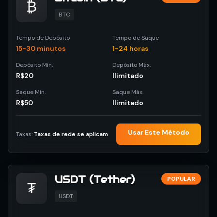
₿
BTC
Tempo de Depósito
Tempo de Saque
15-30 minutos
1-24 horas
Depósito Mín.
Depósito Máx.
R$20
Ilimitado
Saque Mín.
Saque Máx.
R$50
Ilimitado
Usar Este Método
Taxas:
Taxas de rede se aplicam
USDT (Tether)
POPULAR
₮
USDT