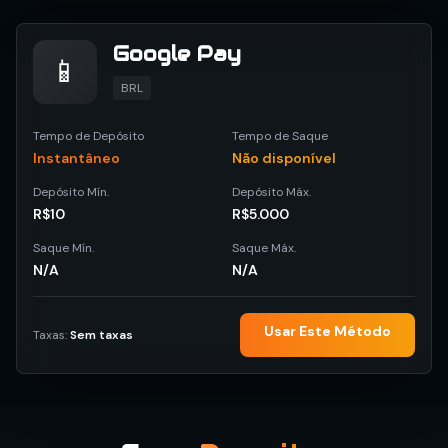
Google Pay
📱
BRL
Tempo de Depósito
Tempo de Saque
Instantâneo
Não disponível
Depósito Mín.
Depósito Máx.
R$10
R$5.000
Saque Mín.
Saque Máx.
N/A
N/A
Usar Este Método
Taxas:
Sem taxas