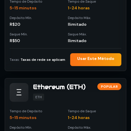
Tempo de Depósito
Tempo de Saque
5-15 minutos
1-24 horas
Depósito Mín.
Depósito Máx.
R$20
Ilimitado
Saque Mín.
Saque Máx.
R$50
Ilimitado
Usar Este Método
Taxas:
Taxas de rede se aplicam
Ethereum (ETH)
POPULAR
Ξ
ETH
Tempo de Depósito
Tempo de Saque
5-15 minutos
1-24 horas
Depósito Mín.
Depósito Máx.