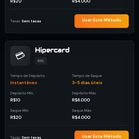
R$20
R$4.000
Usar Este Método
Taxas:
Sem taxas
Hipercard
💳
BRL
Tempo de Depósito
Tempo de Saque
Instantâneo
3-5 dias úteis
Depósito Mín.
Depósito Máx.
R$10
R$8.000
Saque Mín.
Saque Máx.
R$20
R$4.000
Usar Este Método
Taxas:
Sem taxas