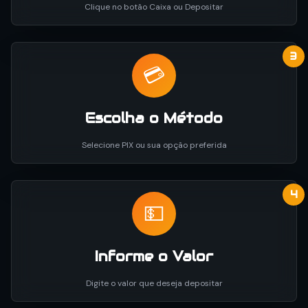
Clique no botão Caixa ou Depositar
3
💳
Escolha o Método
Selecione PIX ou sua opção preferida
4
💵
Informe o Valor
Digite o valor que deseja depositar