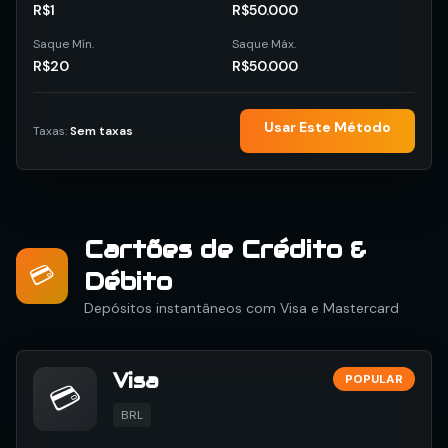
R$1
R$50.000
Saque Mín.
Saque Máx.
R$20
R$50.000
Usar Este Método
Taxas:
Sem taxas
Cartões de Crédito &
💳
Débito
Depósitos instantâneos com Visa e Mastercard
Visa
POPULAR
💳
BRL