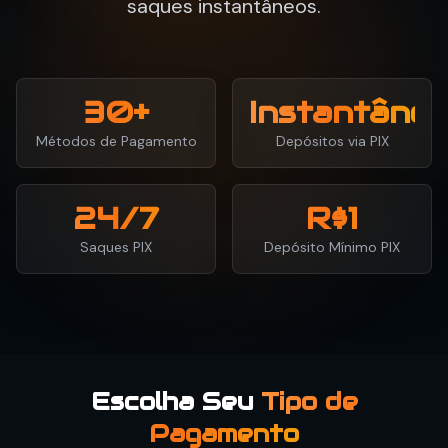
saques instantâneos.
30+
Instantâne
Métodos de Pagamento
Depósitos via PIX
24/7
R$1
Saques PIX
Depósito Mínimo PIX
Escolha Seu
Tipo de
Pagamento