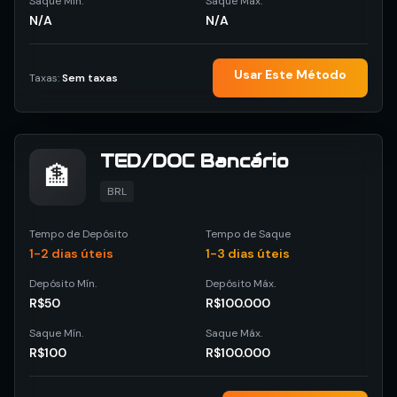
Saque Mín.
Saque Máx.
N/A
N/A
Usar Este Método
Taxas:
Sem taxas
TED/DOC Bancário
🏦
BRL
Tempo de Depósito
Tempo de Saque
1-2 dias úteis
1-3 dias úteis
Depósito Mín.
Depósito Máx.
R$50
R$100.000
Saque Mín.
Saque Máx.
R$100
R$100.000