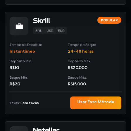
Skrill
POPULAR
💼
BRL
USD
EUR
Tempo de Depósito
Tempo de Saque
Instantâneo
24-48 horas
Depósito Mín.
Depósito Máx.
R$10
R$20.000
Saque Mín.
Saque Máx.
R$20
R$15.000
Usar Este Método
Taxas:
Sem taxas
Neteller