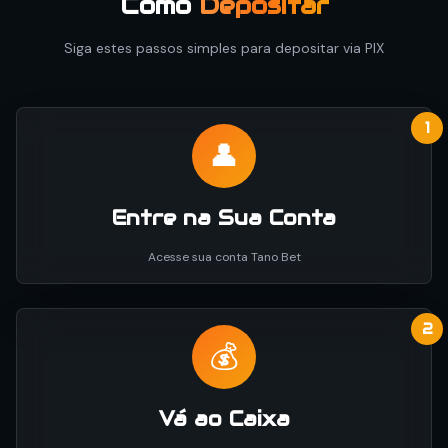
Como
Depositar
Siga estes passos simples para depositar via PIX
1
👤
Entre na Sua Conta
Acesse sua conta Tano Bet
2
💰
Vá ao Caixa