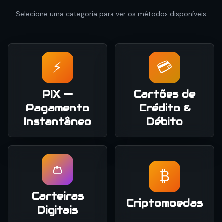
Selecione uma categoria para ver os métodos disponíveis
⚡
💳
PIX —
Cartões de
Pagamento
Crédito &
Instantâneo
Débito
👛
₿
Carteiras
Criptomoedas
Digitais