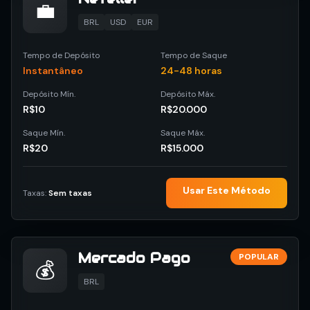
💼
BRL
USD
EUR
Tempo de Depósito
Tempo de Saque
Instantâneo
24-48 horas
Depósito Mín.
Depósito Máx.
R$10
R$20.000
Saque Mín.
Saque Máx.
R$20
R$15.000
Usar Este Método
Taxas:
Sem taxas
Mercado Pago
POPULAR
💰
BRL