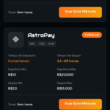
Usar Este Método
Taxas:
Sem taxas
AstroPay
POPULAR
🔷
BRL
USD
EUR
Tempo de Depósito
Tempo de Saque
Instantâneo
24-48 horas
Depósito Mín.
Depósito Máx.
R$10
R$20.000
Saque Mín.
Saque Máx.
R$20
R$15.000
Usar Este Método
Taxas:
Sem taxas